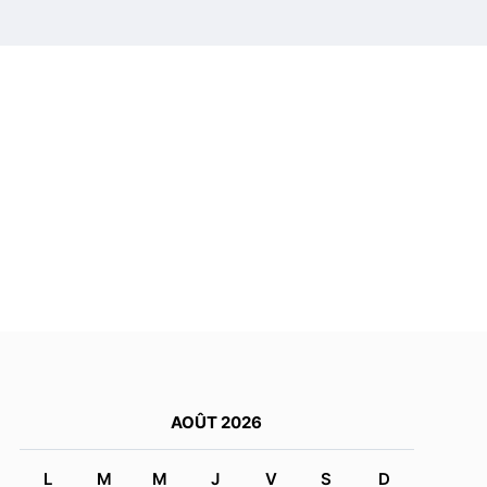
AOÛT 2026
L
M
M
J
V
S
D