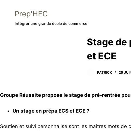
P
Prep'HEC
a
s
Intégrer une grande école de commerce
s
Stage de 
e
r
et ECE
a
u
c
PATRICK
26 JUI
o
n
Groupe Réussite propose le stage de pré-rentrée pou
t
e
Un stage en prépa ECS et ECE ?
n
u
Soutien et suivi personnalisé sont les maitres mots de 